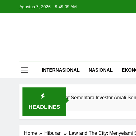
Skip
Agustus 7, 2026
9:49:10 AM
to
content
INTERNASIONAL
NASIONAL
EKON
IHSG Menguat Sementara Investor Amati Sentimen Glob
7 Jam Ago
HEADLINES
Home
Hiburan
Law and The City: Menyelami 