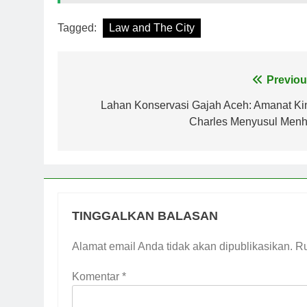
Tagged:
Law and The City
Navigasi
Previou
pos
Lahan Konservasi Gajah Aceh: Amanat Ki
Charles Menyusul Menh
TINGGALKAN BALASAN
Alamat email Anda tidak akan dipublikasikan.
Ru
Komentar
*