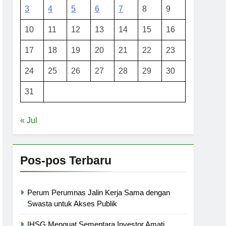
3
4
5
6
7
8
9
10
11
12
13
14
15
16
17
18
19
20
21
22
23
24
25
26
27
28
29
30
31
« Jul
Pos-pos Terbaru
Perum Perumnas Jalin Kerja Sama dengan
Swasta untuk Akses Publik
IHSG Menguat Sementara Investor Amati