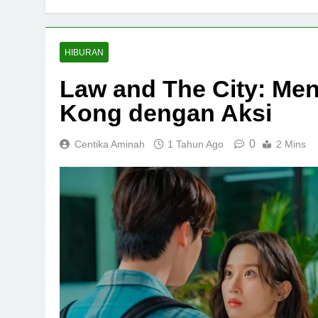
HIBURAN
Law and The City: Me
Kong dengan Aksi
0
Centika Aminah
1 Tahun Ago
2 Mins