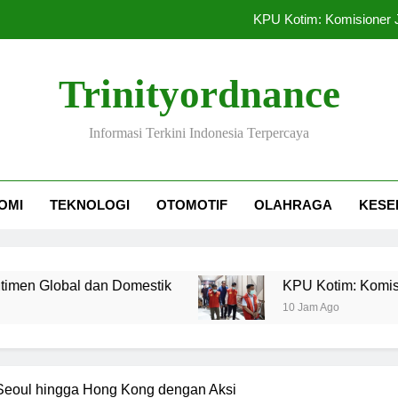
KPU Kotim: Komisioner 
Dorong Sistem Pembayaran Pemeri
Trinityordnance
Perum Perumnas Jalin Kerja S
Informasi Terkini Indonesia Terpercaya
IHSG Menguat Sementara Investo
KPU Kotim: Komisioner 
OMI
TEKNOLOGI
OTOMOTIF
OLAHRAGA
KESE
Dorong Sistem Pembayaran Pemeri
al dan Domestik
KPU Kotim: Komisioner Jadi 
10 Jam Ago
Seoul hingga Hong Kong dengan Aksi