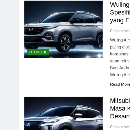
Wuling
Spesif
yang E
Centika Am
Wuling Alm
paling dib
OTOMOTIF
kombinasi 
yang relev
Bagi Anda
Wuling A
Read Mor
Mitsub
Masa K
Desai
Centika Am