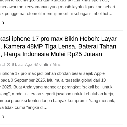
 menawarkan kenyamanan yang masih layak digunakan sehari-
ak penggemar otomotif memuji mobil ini sebagai simbol hot…
e
ikasi iphone 17 pro max Bikin Heboh: Layar
ci, Kamera 48MP Tiga Lensa, Baterai Tahan
, Harga Indonesia Mulai Rp25 Jutaan
inah
8 Bulan Ago
0
7 Mins
i iphone 17 pro max jadi bahan obrolan besar sejak Apple
 pada 9 September 2025, lalu mulai tersedia global dari 19
2025. Buat Anda yang mengejar perangkat “sekali beli untuk
jang”, model ini terasa seperti jawaban untuk kebutuhan kerja,
sampai produksi konten tanpa banyak kompromi. Yang menarik,
ya tidak cuma “angka di…
e