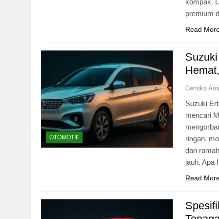
kompak. D
premium d
Read Mor
Suzuki
Hemat,
Centika Am
Suzuki Ert
mencari M
mengorban
OTOMOTIF
ringan, m
dan ramah
jauh. Apa 
Read Mor
Spesifi
Tenaga