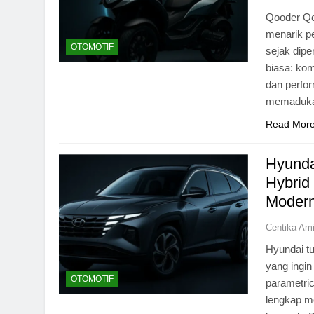
Qooder Qo
menarik p
OTOMOTIF
sejak dip
biasa: kom
dan perfo
memaduka
Read Mor
Hyunda
Hybrid
Modern
Centika Am
Hyundai tu
yang ingi
OTOMOTIF
parametric
lengkap m