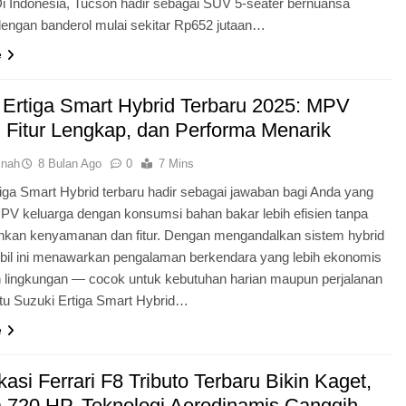
i Indonesia, Tucson hadir sebagai SUV 5-seater bernuansa
engan banderol mulai sekitar Rp652 jutaan…
e
 Ertiga Smart Hybrid Terbaru 2025: MPV
 Fitur Lengkap, dan Performa Menarik
inah
8 Bulan Ago
0
7 Mins
iga Smart Hybrid terbaru hadir sebagai jawaban bagi Anda yang
PV keluarga dengan konsumsi bahan bakar lebih efisien tanpa
kan kenyamanan dan fitur. Dengan mengandalkan sistem hybrid
obil ini menawarkan pengalaman berkendara yang lebih ekonomis
 lingkungan — cocok untuk kebutuhan harian maupun perjalanan
Itu Suzuki Ertiga Smart Hybrid…
e
kasi Ferrari F8 Tributo Terbaru Bikin Kaget,
 720 HP, Teknologi Aerodinamis Canggih,