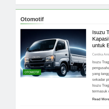
Otomotif
Isuzu T
Kapasi
untuk 
Centika Am
Isuzu Trag
pengusaha 
OTOMOTIF
yang tangg
sekadar pi
Isuzu Trag
termasuk 
Read Mor