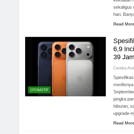
sekaligus
hari. Bany
Read Mor
Spesif
6,9 In
39 Jam
Centika Am
Spesifikas
merilisnya
OTOMOTIF
September 
jangka pan
hiburan, 
upgrade-n
Read Mor