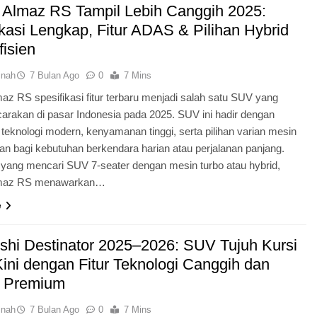
 Almaz RS Tampil Lebih Canggih 2025:
ikasi Lengkap, Fitur ADAS & Pilihan Hybrid
fisien
inah
7 Bulan Ago
0
7 Mins
az RS spesifikasi fitur terbaru menjadi salah satu SUV yang
icarakan di pasar Indonesia pada 2025. SUV ini hadir dengan
teknologi modern, kenyamanan tinggi, serta pilihan varian mesin
an bagi kebutuhan berkendara harian atau perjalanan panjang.
 yang mencari SUV 7-seater dengan mesin turbo atau hybrid,
lmaz RS menawarkan…
e
ishi Destinator 2025–2026: SUV Tujuh Kursi
ini dengan Fitur Teknologi Canggih dan
n Premium
inah
7 Bulan Ago
0
7 Mins