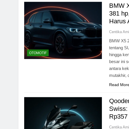
BMW X
381 hp
Harus 
Centika Am
BMW X5 20
tentang SU
OTOMOTIF
hingga ke
besar ini 
antara kek
mutakhir,
Read Mor
Qooder
Swiss:
Rp357 
Centika Am