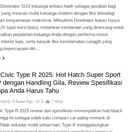
 Destinator SUV keluarga terbaru hadir sebagai jawaban bagi
yang mencari mobil keluarga modern dengan fitur teknologi
dan kenyamanan maksimal. Mitsubishi Destinator bukan hanya
UV tujuh kursi biasa, melainkan kendaraan yang dirancang untuk
lkan perjalanan keluarga Anda dengan performa mesin
 interior luas, serta banyak fitur keselamatan canggih yang
 kepercayaan diri…
e
Civic Type R 2025: Hot Hatch Super Sport
 dengan Handling Gila, Review Spesifikasi
pa Anda Harus Tahu
inah
8 Bulan Ago
0
7 Mins
ic Type R 2025 review dan spesifikasi menempatkan hatchback
inggi ini sebagai salah satu compact car paling menarik di
 Tidak sekadar mobil sehari-hari, Type R menggabungkan
esin turbocharged dengan karakter agresif khas sport car,