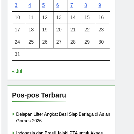
3
4
5
6
7
8
9
10
11
12
13
14
15
16
17
18
19
20
21
22
23
24
25
26
27
28
29
30
31
« Jul
Pos-pos Terbaru
Delapan Lifter Angkat Besi Siap Berlaga di Asian
Games 2026
Indonesia dan Brasil Jajaki PTA untuk Akses