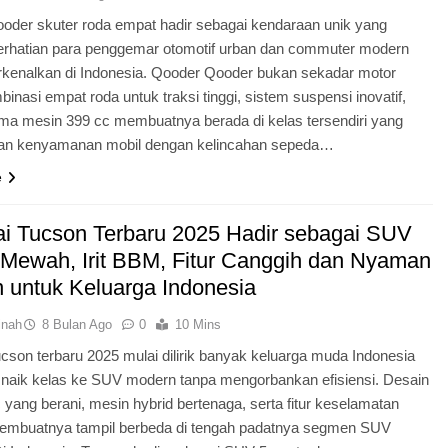
oder skuter roda empat hadir sebagai kendaraan unik yang
erhatian para penggemar otomotif urban dan commuter modern
erkenalkan di Indonesia. Qooder Qooder bukan sekadar motor
binasi empat roda untuk traksi tinggi, sistem suspensi inovatif,
rma mesin 399 cc membuatnya berada di kelas tersendiri yang
n kenyamanan mobil dengan kelincahan sepeda…
e
i Tucson Terbaru 2025 Hadir sebagai SUV
 Mewah, Irit BBM, Fitur Canggih dan Nyaman
 untuk Keluarga Indonesia
inah
8 Bulan Ago
0
10 Mins
cson terbaru 2025 mulai dilirik banyak keluarga muda Indonesia
n naik kelas ke SUV modern tanpa mengorbankan efisiensi. Desain
 yang berani, mesin hybrid bertenaga, serta fitur keselamatan
embuatnya tampil berbeda di tengah padatnya segmen SUV