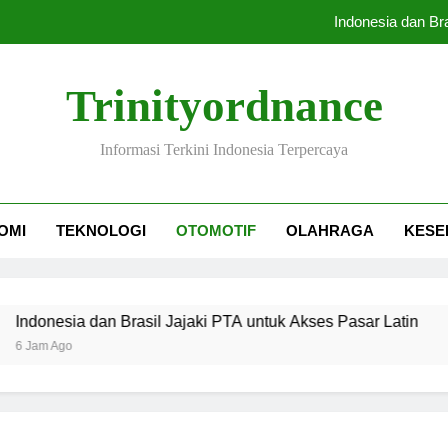
Indonesia dan Br
Udara Jaka
Trinityordnance
Buwas: Sertifikat P
Informasi Terkini Indonesia Terpercaya
Delapan Lifter Angkat
Indonesia dan Br
OMI
TEKNOLOGI
OTOMOTIF
OLAHRAGA
KESE
Udara Jaka
Buwas: Sertifikat P
n Brasil Jajaki PTA untuk Akses Pasar Latin
U
9 