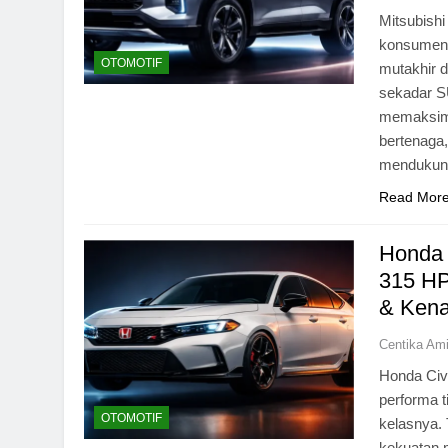
Mitsubishi
konsumen 
OTOMOTIF
mutakhir 
sekadar S
memaksima
bertenaga,
mendukung
Read Mor
Honda 
315 HP
& Kena
Centika Am
Honda Civ
performa t
OTOMOTIF
kelasnya.
kekuatan m