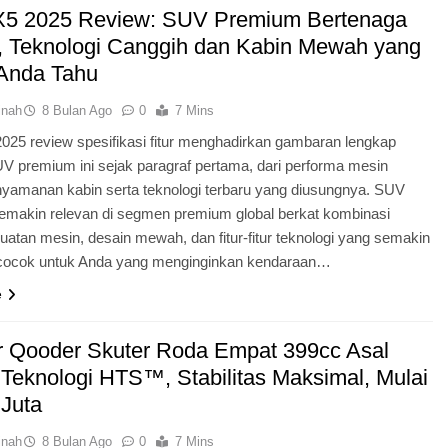
5 2025 Review: SUV Premium Bertenaga
, Teknologi Canggih dan Kabin Mewah yang
Anda Tahu
inah
8 Bulan Ago
0
7 Mins
25 review spesifikasi fitur menghadirkan gambaran lengkap
V premium ini sejak paragraf pertama, dari performa mesin
nyamanan kabin serta teknologi terbaru yang diusungnya. SUV
semakin relevan di segmen premium global berkat kombinasi
uatan mesin, desain mewah, dan fitur-fitur teknologi yang semakin
 cocok untuk Anda yang menginginkan kendaraan…
e
 Qooder Skuter Roda Empat 399cc Asal
 Teknologi HTS™, Stabilitas Maksimal, Mulai
Juta
inah
8 Bulan Ago
0
7 Mins