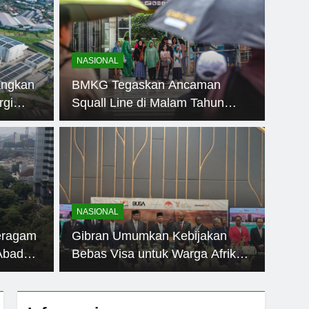
NASIONAL
angkan
BMKG Tegaskan Ancaman
rgi
Squall Line di Malam Tahun
Baru Tidak Benar
NASIO
gun Jadi Temuan
Per
Metro Jaya
Sa
NASIONAL
Aks
Metro Jaya mengungkap temuan signifikan berupa
Trinit
eragam
Gibran Umumkan Kebijakan
h swasta…
swasta 
Abad
Bebas Visa untuk Warga Afrika
Selatan