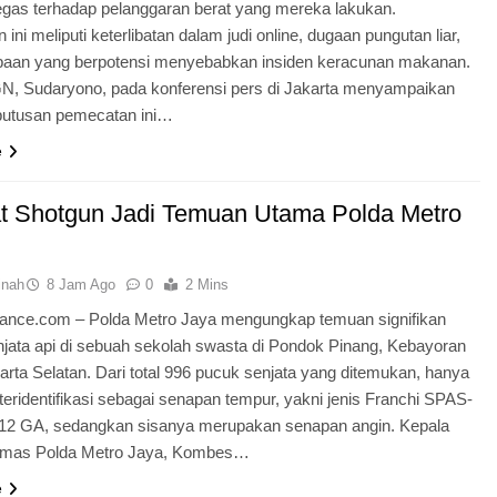
tegas terhadap pelanggaran berat yang mereka lakukan.
ini meliputi keterlibatan dalam judi online, dugaan pungutan liar,
lpaan yang berpotensi menyebabkan insiden keracunan makanan.
N, Sudaryono, pada konferensi pers di Jakarta menyampaikan
utusan pemecatan ini…
e
 Shotgun Jadi Temuan Utama Polda Metro
inah
8 Jam Ago
0
2 Mins
dnance.com – Polda Metro Jaya mengungkap temuan signifikan
njata api di sebuah sekolah swasta di Pondok Pinang, Kebayoran
rta Selatan. Dari total 996 pucuk senjata yang ditemukan, hanya
teridentifikasi sebagai senapan tempur, yakni jenis Franchi SPAS-
r 12 GA, sedangkan sisanya merupakan senapan angin. Kepala
umas Polda Metro Jaya, Kombes…
e