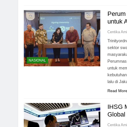
Perum 
untuk 
Centika Am
Trinityor
sektor sw
masyaraka
NASIONAL
Perumnas, 
untuk mem
kebutuhan
lalu di J
Read Mor
IHSG M
Global
Centika Am