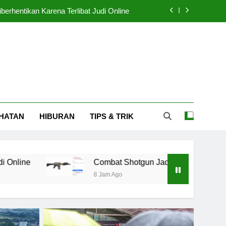
erhentikan Karena Terlibat Judi Online
 Jadi Temuan Utama Polda Metro Jaya
ama dengan Swasta untuk Akses Publik
bakar, Puing Menghujani Area Seputar
erhentikan Karena Terlibat Judi Online
HATAN
HIBURAN
TIPS & TRIK
 Jadi Temuan Utama Polda Metro Jaya
ama dengan Swasta untuk Akses Publik
Combat Shotgun Jadi Temuan Utama Polda Metro Jaya
8 Jam Ago