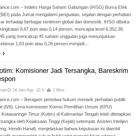
dnance.com – Indeks Harga Saham Gabungan (IHSG) Bursa Efek
 (BEI) pada Jumat mengalami penguatan, sejalan dengan perhatian
sar terhadap berbagai sentimen global dan domestik. IHSG dibuka
ingkatan 8,67 poin atau 0,14 persen, mencapai level 6.352,38.
45 yang mencakup 45 saham unggulan juga menunjukkan
sebesar 1,63 poin atau 0,26 persen menjadi…
e
tim: Komisioner Jadi Tersangka, Bareskrim
espon
inah
18 Jam Ago
0
2 Mins
dnance.com – Beragam peristiwa hukum menarik perhatian publik
t (6/8). Lima komisioner Komisi Pemilihan Umum (KPU)
Kotawaringin Timur (Kotim) di Kalimantan Tengah telah ditetapkan
rsangka oleh Kejaksaan Tinggi (Kejati) setempat. Asisten Intelijen
teng, Hendri Hanafi, menjelaskan bahwa keputusan ini diambil
enyidik memperoleh cukup bukti yang menunjukkan adanya