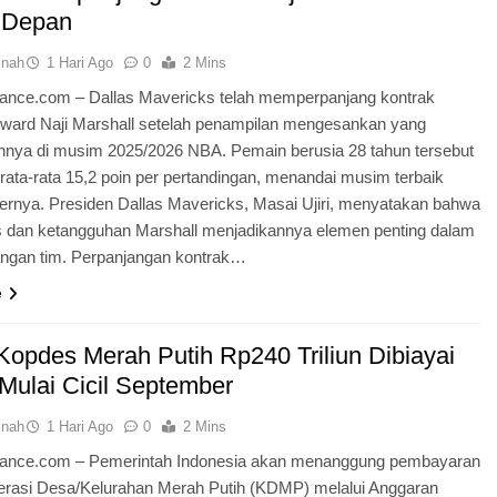
 Depan
inah
1 Hari Ago
0
2 Mins
dnance.com – Dallas Mavericks telah memperpanjang kontrak
rward Naji Marshall setelah penampilan mengesankan yang
annya di musim 2025/2026 NBA. Pemain berusia 28 tahun tersebut
ata-rata 15,2 poin per pertandingan, menandai musim terbaik
iernya. Presiden Dallas Mavericks, Masai Ujiri, menyatakan bahwa
tas dan ketangguhan Marshall menjadikannya elemen penting dalam
gan tim. Perpanjangan kontrak…
e
Kopdes Merah Putih Rp240 Triliun Dibiayai
ulai Cicil September
inah
1 Hari Ago
0
2 Mins
dnance.com – Pemerintah Indonesia akan menanggung pembayaran
erasi Desa/Kelurahan Merah Putih (KDMP) melalui Anggaran