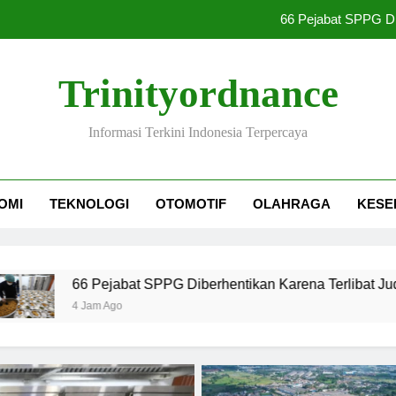
66 Pejabat SPPG Dib
Combat Shotgun
Trinityordnance
Perum Perumnas Jalin Kerja S
Informasi Terkini Indonesia Terpercaya
Gedung Bapenda DKI Jakarta Ter
66 Pejabat SPPG Dib
OMI
TEKNOLOGI
OTOMOTIF
OLAHRAGA
KESE
Combat Shotgun
Perum Perumnas Jalin Kerja S
at SPPG Diberhentikan Karena Terlibat Judi Online