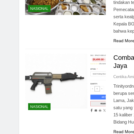
tindakan 
NASIONAL
Pemecatan 
serta kea
Kepala BG
bahwa kep
Read Mor
Combat
Jaya
Centika Am
Trinityor
berupa se
Lama, Jaka
NASIONAL
satu yang 
15 kalibe
Bidang H
Read Mor