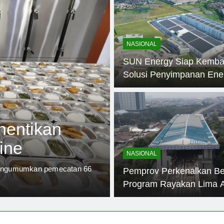
NASIONAL
SUN Energy Siap Kemb
Solusi Penyimpanan Ene
Bersih 2026
8 Jam Ago
NASIONAL
hentikan
Combat Shot
ine
Utama Polda 
NASIONAL
 mengumumkan pemecatan 66
Trinityordnance.com – Polda 
Pemprov Perkenalkan B
senjata api di sebuah sekola
Program Rayakan Lima 
Jakarta