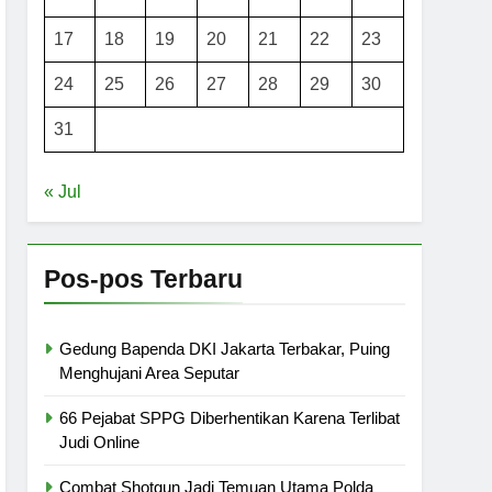
17
18
19
20
21
22
23
24
25
26
27
28
29
30
31
« Jul
Pos-pos Terbaru
Gedung Bapenda DKI Jakarta Terbakar, Puing
Menghujani Area Seputar
66 Pejabat SPPG Diberhentikan Karena Terlibat
Judi Online
Combat Shotgun Jadi Temuan Utama Polda