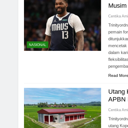
Musim
Centika Am
Trinityor
pemain fo
ditunjukk
NASIONAL
mencetak r
dalam kar
fleksibili
pengemban
Read Mor
Utang 
APBN M
Centika Am
Trinityor
utang Kop