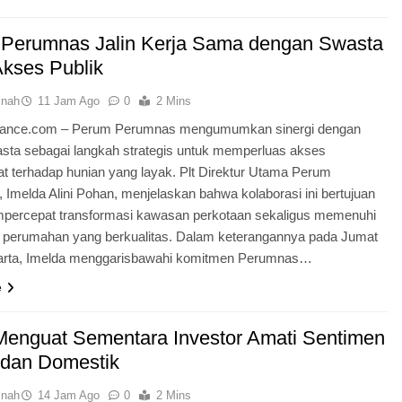
Perumnas Jalin Kerja Sama dengan Swasta
Akses Publik
inah
11 Jam Ago
0
2 Mins
dnance.com – Perum Perumnas mengumumkan sinergi dengan
asta sebagai langkah strategis untuk memperluas akses
t terhadap hunian yang layak. Plt Direktur Utama Perum
Imelda Alini Pohan, menjelaskan bahwa kolaborasi ini bertujuan
percepat transformasi kawasan perkotaan sekaligus memenuhi
 perumahan yang berkualitas. Dalam keterangannya pada Jumat
akarta, Imelda menggarisbawahi komitmen Perumnas…
e
enguat Sementara Investor Amati Sentimen
 dan Domestik
inah
14 Jam Ago
0
2 Mins