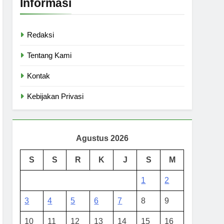
Informasi
Redaksi
Tentang Kami
Kontak
Kebijakan Privasi
Agustus 2026
S
S
R
K
J
S
M
1
2
3
4
5
6
7
8
9
10
11
12
13
14
15
16