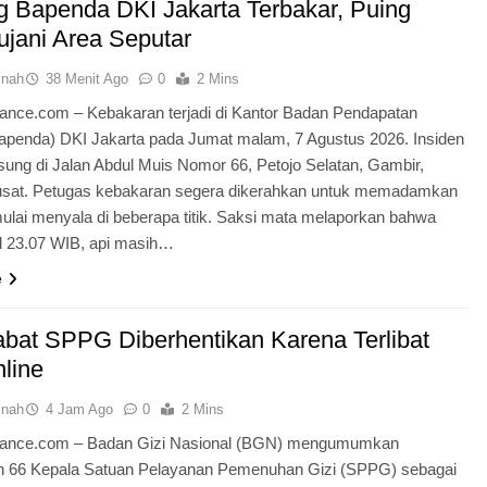
 Bapenda DKI Jakarta Terbakar, Puing
jani Area Seputar
inah
38 Menit Ago
0
2 Mins
nance.com – Kebakaran terjadi di Kantor Badan Pendapatan
apenda) DKI Jakarta pada Jumat malam, 7 Agustus 2026. Insiden
gsung di Jalan Abdul Muis Nomor 66, Petojo Selatan, Gambir,
usat. Petugas kebakaran segera dikerahkan untuk memadamkan
ulai menyala di beberapa titik. Saksi mata melaporkan bahwa
l 23.07 WIB, api masih…
e
abat SPPG Diberhentikan Karena Terlibat
nline
inah
4 Jam Ago
0
2 Mins
dnance.com – Badan Gizi Nasional (BGN) mengumumkan
 66 Kepala Satuan Pelayanan Pemenuhan Gizi (SPPG) sebagai