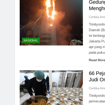
Gedung
Menghu
Centika Am
Trinityord
Daerah (B
ini berlan
NASIONAL
Jakarta P
api yang m
pada puku
Read Mor
66 Pej
Judi O
Centika Am
Trinityor
pemecatan