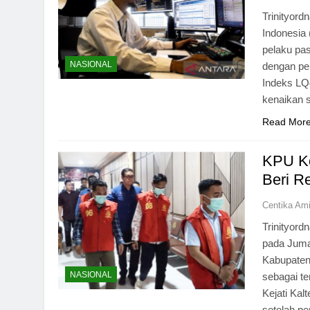
Trinityor
Indonesia
pelaku pa
NASIONAL
dengan pen
Indeks LQ
kenaikan 
Read Mor
KPU Ko
Beri R
Centika Am
Trinityor
pada Juma
Kabupaten 
NASIONAL
sebagai te
Kejati Kal
setelah p