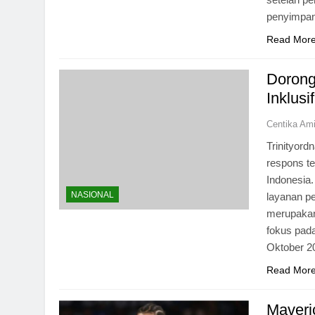
penyimpa
Read Mor
Dorong
Inklus
Centika Am
Trinityord
respons te
Indonesia.
NASIONAL
layanan pe
merupakan
fokus pad
Oktober 
Read Mor
Maveri