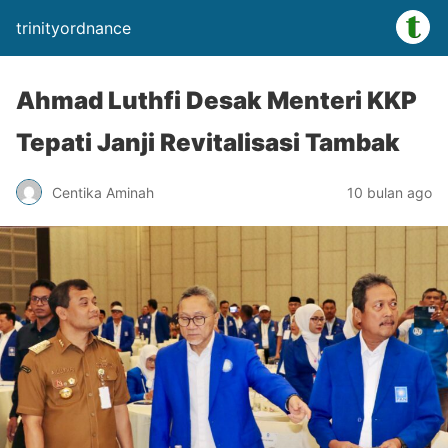
trinityordnance
Ahmad Luthfi Desak Menteri KKP
Tepati Janji Revitalisasi Tambak
Centika Aminah
10 bulan ago