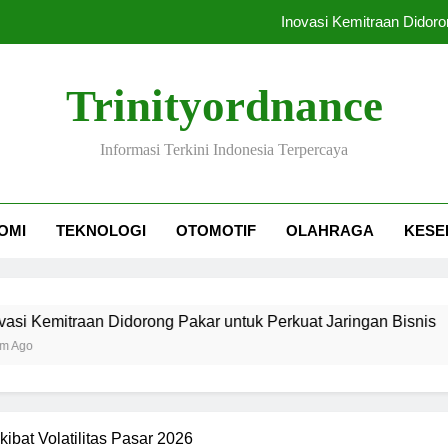
Inovasi Kemitraan Didoro
AAJI: POJK 36/2025 Tin
Trinityordnance
Ompreng MBG Sia
Informasi Terkini Indonesia Terpercaya
Festival Yac
Inovasi Kemitraan Didoro
OMI
TEKNOLOGI
OTOMOTIF
OLAHRAGA
KESE
AAJI: POJK 36/2025 Tin
Ompreng MBG Sia
raan Didorong Pakar untuk Perkuat Jaringan Bisnis
kibat Volatilitas Pasar 2026