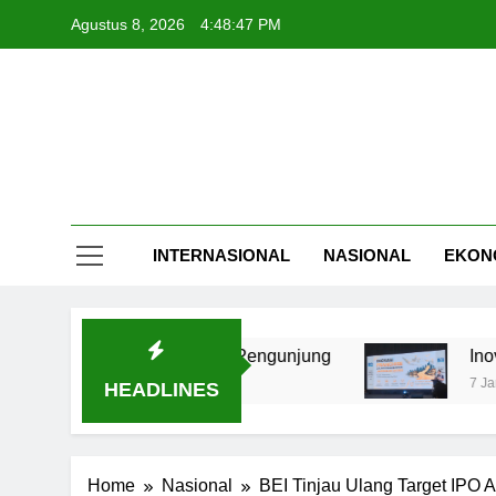
Skip
Agustus 8, 2026
4:48:48 PM
to
content
INTERNASIONAL
NASIONAL
EKON
Ramai Dihadiri 5.000 Pengunjung
Inovasi Kemit
7 Jam Ago
HEADLINES
Home
Nasional
BEI Tinjau Ulang Target IPO A