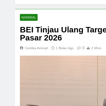
NASIONAL
BEI Tinjau Ulang Target
Pasar 2026
0
Centika Aminah
1 Bulan Ago
2 Mins