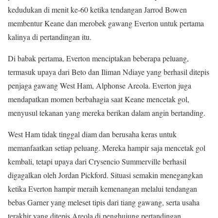
kedudukan di menit ke-60 ketika tendangan Jarrod Bowen
membentur Keane dan merobek gawang Everton untuk pertama
kalinya di pertandingan itu.
Di babak pertama, Everton menciptakan beberapa peluang,
termasuk upaya dari Beto dan Iliman Ndiaye yang berhasil ditepis
penjaga gawang West Ham, Alphonse Areola. Everton juga
mendapatkan momen berbahagia saat Keane mencetak gol,
menyusul tekanan yang mereka berikan dalam angin bertanding.
West Ham tidak tinggal diam dan berusaha keras untuk
memanfaatkan setiap peluang. Mereka hampir saja mencetak gol
kembali, tetapi upaya dari Crysencio Summerville berhasil
digagalkan oleh Jordan Pickford. Situasi semakin menegangkan
ketika Everton hampir meraih kemenangan melalui tendangan
bebas Garner yang meleset tipis dari tiang gawang, serta usaha
terakhir yang ditepis Areola di penghujung pertandingan.