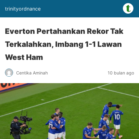
trinityordnance
Everton Pertahankan Rekor Tak
Terkalahkan, Imbang 1-1 Lawan
West Ham
Centika Aminah
10 bulan ago