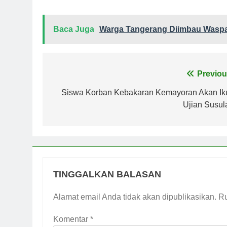
Baca Juga
Warga Tangerang Diimbau Wasp
Navigasi
Previou
pos
Siswa Korban Kebakaran Kemayoran Akan Iku
Ujian Susul
TINGGALKAN BALASAN
Alamat email Anda tidak akan dipublikasikan.
Ru
Komentar
*