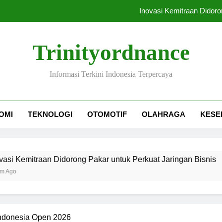
Inovasi Kemitraan Didoro
AAJI: POJK 36/2025 Tin
Trinityordnance
Ompreng MBG Sia
Informasi Terkini Indonesia Terpercaya
Festival Yac
Inovasi Kemitraan Didoro
OMI
TEKNOLOGI
OTOMOTIF
OLAHRAGA
KESE
AAJI: POJK 36/2025 Tin
Ompreng MBG Sia
an Didorong Pakar untuk Perkuat Jaringan Bisnis
Indonesia Open 2026