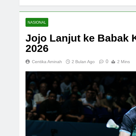
NASIONAL
Jojo Lanjut ke Babak
2026
0
Centika Aminah
2 Bulan Ago
2 Mins