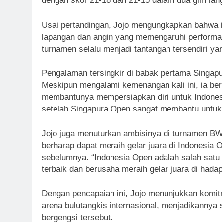
dengan skor 21-18 dan 21-15 dalam dua gim lan
Usai pertandingan, Jojo mengungkapkan bahwa i
lapangan dan angin yang memengaruhi performan
turnamen selalu menjadi tantangan tersendiri ya
Pengalaman tersingkir di babak pertama Singapu
Meskipun mengalami kemenangan kali ini, ia ber
membantunya mempersiapkan diri untuk Indonesi
setelah Singapura Open sangat membantu untuk 
Jojo juga menuturkan ambisinya di turnamen BWF 
berharap dapat meraih gelar juara di Indonesia 
sebelumnya. “Indonesia Open adalah salah satu 
terbaik dan berusaha meraih gelar juara di had
Dengan pencapaian ini, Jojo menunjukkan komit
arena bulutangkis internasional, menjadikannya
bergengsi tersebut.