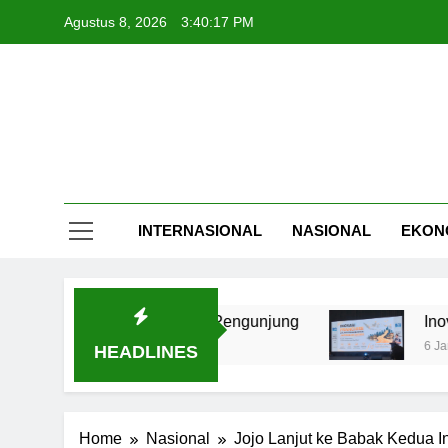
Skip
Agustus 8, 2026
3:40:18 PM
to
content
INTERNASIONAL
NASIONAL
EKON
mai Dihadiri 5.000 Pengunjung
Inovasi Kemitra
6 Jam Ago
HEADLINES
Home
Nasional
Jojo Lanjut ke Babak Kedua 