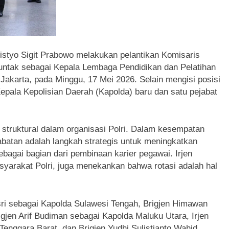
Listyo Sigit Prabowo melakukan pelantikan Komisaris
untak sebagai Kepala Lembaga Pendidikan dan Pelatihan
Jakarta, pada Minggu, 17 Mei 2026. Selain mengisi posisi
Kepala Kepolisian Daerah (Kapolda) baru dan satu pejabat
 struktural dalam organisasi Polri. Dalam kesempatan
batan adalah langkah strategis untuk meningkatkan
sebagai bagian dari pembinaan karier pegawai. Irjen
syarakat Polri, juga menekankan bahwa rotasi adalah hal
Nasri sebagai Kapolda Sulawesi Tengah, Brigjen Himawan
gjen Arif Budiman sebagai Kapolda Maluku Utara, Irjen
enggara Barat, dan Brigjen Yudhi Sulistianto Wahid