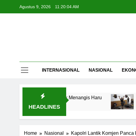
Skip
Agustus 9, 2026
11:20:04 AM
to
content
INTERNASIONAL
NASIONAL
EKON
enggugah Arumi untuk Menangis Haru
Delapa
5 Jam Ag
HEADLINES
Home
Nasional
Kapolri Lantik Komjen Panca