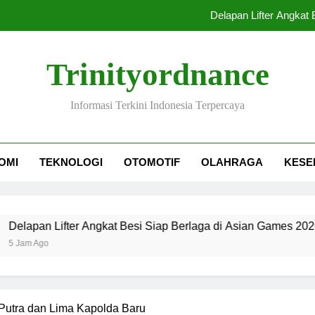
Delapan Lifter Angkat
Indonesia dan Br
Trinityordnance
Udara Jaka
Informasi Terkini Indonesia Terpercaya
Tangisan Kenzo 
Delapan Lifter Angkat
OMI
TEKNOLOGI
OTOMOTIF
OLAHRAGA
KESE
Indonesia dan Br
Udara Jaka
n Lifter Angkat Besi Siap Berlaga di Asian Games 2026
o
 Putra dan Lima Kapolda Baru