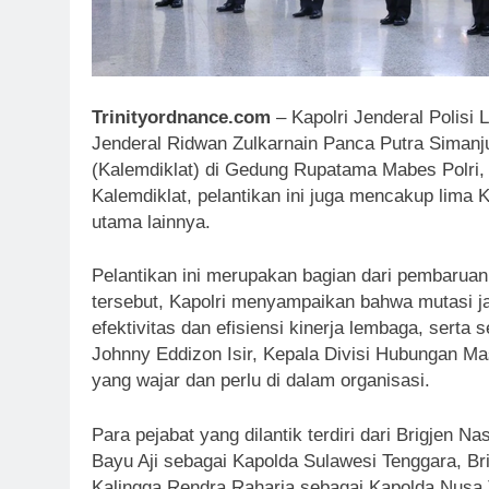
Trinityordnance.com
– Kapolri Jenderal Polisi 
Jenderal Ridwan Zulkarnain Panca Putra Simanj
(Kalemdiklat) di Gedung Rupatama Mabes Polri, 
Kalemdiklat, pelantikan ini juga mencakup lima 
utama lainnya.
Pelantikan ini merupakan bagian dari pembaruan
tersebut, Kapolri menyampaikan bahwa mutasi ja
efektivitas dan efisiensi kinerja lembaga, serta 
Johnny Eddizon Isir, Kepala Divisi Hubungan Ma
yang wajar dan perlu di dalam organisasi.
Para pejabat yang dilantik terdiri dari Brigjen 
Bayu Aji sebagai Kapolda Sulawesi Tenggara, Bri
Kalingga Rendra Raharja sebagai Kapolda Nusa T