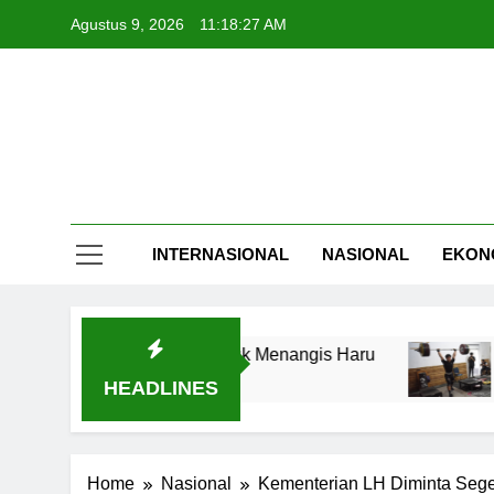
Skip
Agustus 9, 2026
11:18:27 AM
to
content
INTERNASIONAL
NASIONAL
EKON
Menggugah Arumi untuk Menangis Haru
Delap
5 Jam 
HEADLINES
Home
Nasional
Kementerian LH Diminta Seg