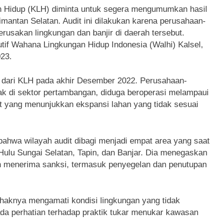
 Hidup (KLH) diminta untuk segera mengumumkan hasil
imantan Selatan. Audit ini dilakukan karena perusahaan-
rusakan lingkungan dan banjir di daerah tersebut.
utif Wahana Lingkungan Hidup Indonesia (Walhi) Kalsel,
023.
an dari KLH pada akhir Desember 2022. Perusahaan-
ak di sektor pertambangan, diduga beroperasi melampaui
telit yang menunjukkan ekspansi lahan yang tidak sesuai
bahwa wilayah audit dibagi menjadi empat area yang saat
 Hulu Sungai Selatan, Tapin, dan Banjar. Dia menegaskan
n menerima sanksi, termasuk penyegelan dan penutupan
haknya mengamati kondisi lingkungan yang tidak
ada perhatian terhadap praktik tukar menukar kawasan