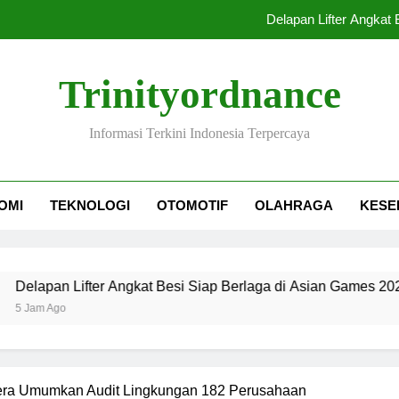
Delapan Lifter Angkat
Indonesia dan Br
Trinityordnance
Udara Jaka
Informasi Terkini Indonesia Terpercaya
Tangisan Kenzo 
Delapan Lifter Angkat
OMI
TEKNOLOGI
OTOMOTIF
OLAHRAGA
KESE
Indonesia dan Br
Udara Jaka
an Lifter Angkat Besi Siap Berlaga di Asian Games 2026
Ago
era Umumkan Audit Lingkungan 182 Perusahaan