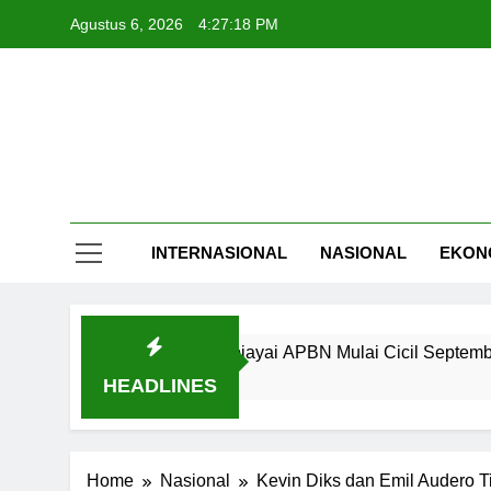
Skip
Agustus 6, 2026
4:27:19 PM
to
content
INTERNASIONAL
NASIONAL
EKON
 Rp240 Triliun Dibiayai APBN Mulai Cicil September
HEADLINES
Home
Nasional
Kevin Diks dan Emil Audero T