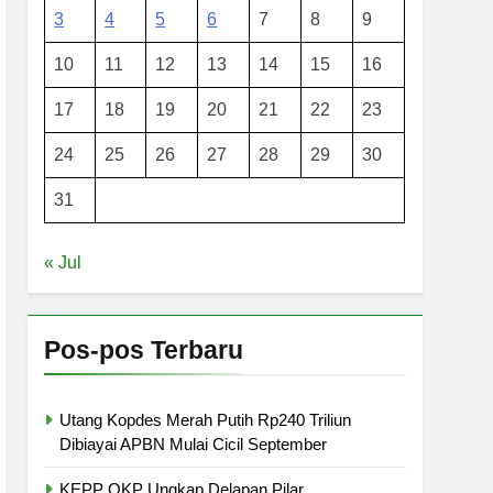
3
4
5
6
7
8
9
10
11
12
13
14
15
16
17
18
19
20
21
22
23
24
25
26
27
28
29
30
31
« Jul
Pos-pos Terbaru
Utang Kopdes Merah Putih Rp240 Triliun
Dibiayai APBN Mulai Cicil September
KEPP OKP Ungkap Delapan Pilar