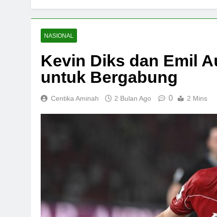
NASIONAL
Kevin Diks dan Emil A
untuk Bergabung
0
Centika Aminah
2 Bulan Ago
2 Mins