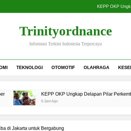
KEPP OKP Ungka
Siap-Siap! Final Piala
Trinityordnance
PLN Estimasi Kebutuhan Gas Pem
Informasi Terkini Indonesia Terpercaya
Utang Kopdes Merah Putih Rp240 Triliu
KEPP OKP Ungka
OMI
TEKNOLOGI
OTOMOTIF
OLAHRAGA
KESE
Siap-Siap! Final Piala
PLN Estimasi Kebutuhan Gas Pem
KEPP OKP Ungkap Delapan Pilar Perkembangan Pa
6 Jam Ago
iba di Jakarta untuk Bergabung