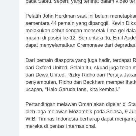
pada Sabtu, seperti yang terlihat dalam video ter
Pelatih John Herdman saat ini belum menetapkan
sementara 44 pemain yang dipanggil. Kevin Diks
melakukan debut dengan mencetak lima gol dal
musim di posisi ke-12. Sementara itu, Emil Auder
dapat menyelamatkan Cremonese dari degradasi
Dari pemain diaspora yang juga hadir, terdapa
dari Oxford United. Selain itu, skuad juga telah
dari Dewa United, Rizky Ridho dari Persija Jak
penyambutan, Ridho dan Beckham memperlihat
ucapan, “Halo Garuda fans, kita kembali.”
Pertandingan melawan Oman akan digelar di Stad
oleh laga melawan Mozambik pada Selasa, 9 Juni
WIB. Timnas Indonesia berharap dapat menjaring 
mereka di pentas internasional.