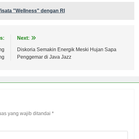
Wisata "Wellness" dengan RI
s:
Next:
ng
Diskoria Semakin Energik Meski Hujan Sapa
ng
Penggemar di Java Jazz
as yang wajib ditandai
*