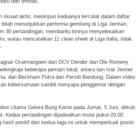
baru dari timnas.
 skuad akhir, meskipun keduanya tercatat dalam daftar
 telah menunjukkan performa gemilang di Liga Jerman,
am 30 pertandingan, membantu timnya menyelesaikan
o, walau mencatatkan 11 clean sheet di Liga Italia, tidak
.
t Ragnar Oratmangoen dari DCV Dender dan Ole Romeny
 melengkapi beberapa pemain lokal, antara lain Ivar Jenner
arta, dan Beckham Putra dari Persib Bandung. Dalam video
kan kebersamaan sambil menyapa penggemar dengan
ion Utama Gelora Bung Karno pada Jumat, 5 Juni, diikuti
. Kedua pertandingan dijadwalkan mulai pukul 20.00
hasil positif dari kedua laga ini untuk memperkuat posisi