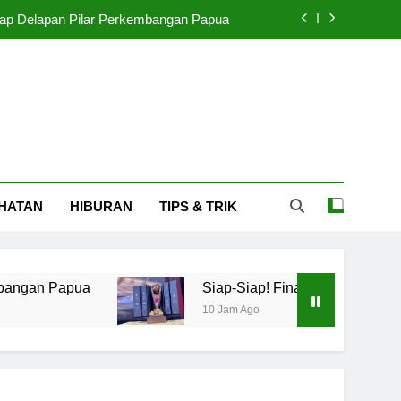
p Delapan Pilar Perkembangan Papua
 Presiden 2026: Persib Lawan Persebaya
bangkit Naik 4,5 Persen Setiap Tahun
n Dibiayai APBN Mulai Cicil September
p Delapan Pilar Perkembangan Papua
HATAN
HIBURAN
TIPS & TRIK
 Presiden 2026: Persib Lawan Persebaya
bangkit Naik 4,5 Persen Setiap Tahun
pua
Siap-Siap! Final Piala Presiden 2026: Pe
10 Jam Ago