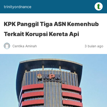
trinityordnance
KPK Panggil Tiga ASN Kemenhub
Terkait Korupsi Kereta Api
Centika Aminah
3 bulan ago