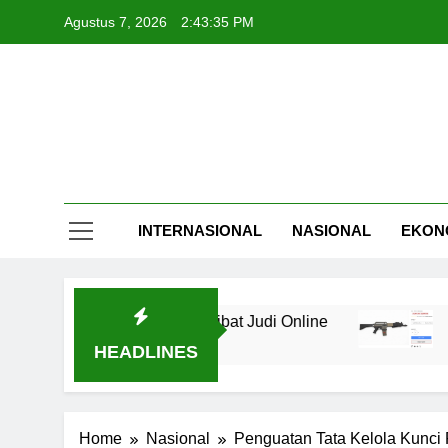
Skip
Agustus 7, 2026
2:43:36 PM
to
content
INTERNASIONAL
NASIONAL
EKON
tikan Karena Terlibat Judi Online
Combat Sh
5 Jam Ago
HEADLINES
Home
Nasional
Penguatan Tata Kelola Kunci