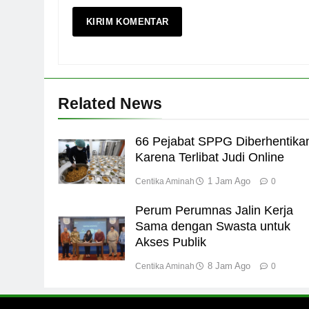
Related News
66 Pejabat SPPG Diberhentika
Karena Terlibat Judi Online
1 Jam Ago
Centika Aminah
0
Perum Perumnas Jalin Kerja
Sama dengan Swasta untuk
Akses Publik
8 Jam Ago
Centika Aminah
0