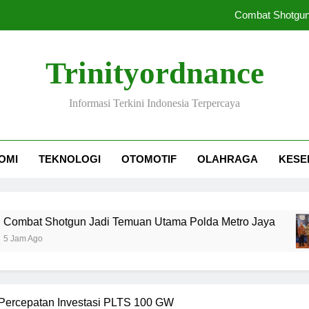
Combat Shotgun
Perum Perumnas Jalin Kerja S
Trinityordnance
IHSG Menguat Sementara Investo
Informasi Terkini Indonesia Terpercaya
66 Pejabat SPPG Dib
Combat Shotgun
OMI
TEKNOLOGI
OTOMOTIF
OLAHRAGA
KESE
Perum Perumnas Jalin Kerja S
IHSG Menguat Sementara Investo
otgun Jadi Temuan Utama Polda Metro Jaya
 Percepatan Investasi PLTS 100 GW