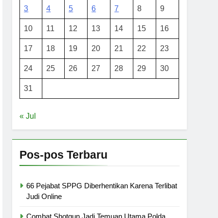
3
4
5
6
7
8
9
10
11
12
13
14
15
16
17
18
19
20
21
22
23
24
25
26
27
28
29
30
31
« Jul
Pos-pos Terbaru
66 Pejabat SPPG Diberhentikan Karena Terlibat
Judi Online
Combat Shotgun Jadi Temuan Utama Polda