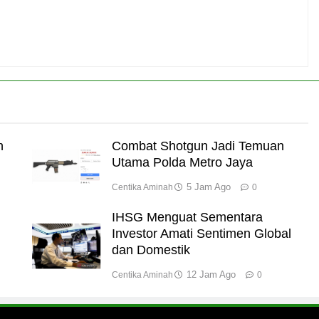
n
Combat Shotgun Jadi Temuan
Utama Polda Metro Jaya
5 Jam Ago
Centika Aminah
0
IHSG Menguat Sementara
Investor Amati Sentimen Global
dan Domestik
12 Jam Ago
Centika Aminah
0