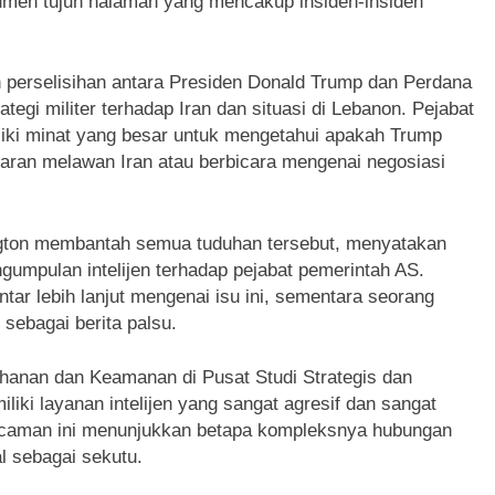
okumen tujuh halaman yang mencakup insiden-insiden
 perselisihan antara Presiden Donald Trump dan Perdana
egi militer terhadap Iran dan situasi di Lebanon. Pejabat
liki minat yang besar untuk mengetahui apakah Trump
saran melawan Iran atau berbicara mengenai negosiasi
ngton membantah semua tuduhan tersebut, menyatakan
ngumpulan intelijen terhadap pejabat pemerintah AS.
r lebih lanjut mengenai isu ini, sementara seorang
sebagai berita palsu.
ahanan dan Keamanan di Pusat Studi Strategis dan
iki layanan intelijen yang sangat agresif dan sangat
 ancaman ini menunjukkan betapa kompleksnya hubungan
l sebagai sekutu.