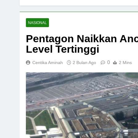
NASIONAL
Pentagon Naikkan Anca
Level Tertinggi
0
Centika Aminah
2 Bulan Ago
2 Mins