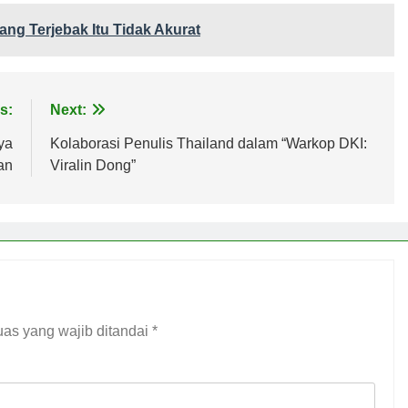
ng Terjebak Itu Tidak Akurat
s:
Next:
ya
Kolaborasi Penulis Thailand dalam “Warkop DKI:
an
Viralin Dong”
as yang wajib ditandai
*