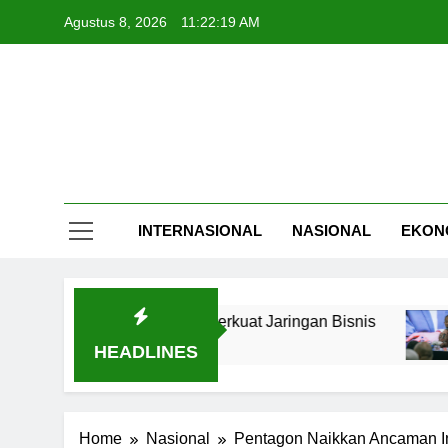
Skip
Agustus 8, 2026
11:22:20 AM
to
content
INTERNASIONAL
NASIONAL
EKON
rong Pakar untuk Perkuat Jaringan Bisnis
AAJ
5 Ja
HEADLINES
Home
Nasional
Pentagon Naikkan Ancaman Inte