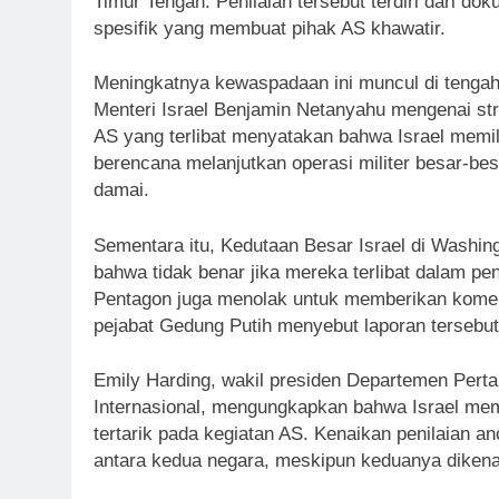
Timur Tengah. Penilaian tersebut terdiri dari d
spesifik yang membuat pihak AS khawatir.
Meningkatnya kewaspadaan ini muncul di tengah
Menteri Israel Benjamin Netanyahu mengenai strat
AS yang terlibat menyatakan bahwa Israel memi
berencana melanjutkan operasi militer besar-be
damai.
Sementara itu, Kedutaan Besar Israel di Washi
bahwa tidak benar jika mereka terlibat dalam pe
Pentagon juga menolak untuk memberikan komenta
pejabat Gedung Putih menyebut laporan tersebut 
Emily Harding, wakil presiden Departemen Pert
Internasional, mengungkapkan bahwa Israel memil
tertarik pada kegiatan AS. Kenaikan penilaian
antara kedua negara, meskipun keduanya dikena