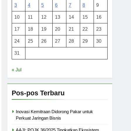
3
4
5
6
7
8
9
10
11
12
13
14
15
16
17
18
19
20
21
22
23
24
25
26
27
28
29
30
31
« Jul
Pos-pos Terbaru
Inovasi Kemitraan Didorong Pakar untuk
Perkuat Jaringan Bisnis
AAJI: POJK 36/2025 Tingkatkan Ekosistem