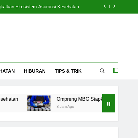
gkatkan Ekosistem Asuransi Kesehatan
pkan Label Batas Waktu Makan 4 Jam
 Diprediksi Menurun Setelah Piala AFF
ng Pakar untuk Perkuat Jaringan Bisnis
gkatkan Ekosistem Asuransi Kesehatan
HATAN
HIBURAN
TIPS & TRIK
pkan Label Batas Waktu Makan 4 Jam
 Diprediksi Menurun Setelah Piala AFF
Ompreng MBG Siapkan Label Batas Waktu Maka
8 Jam Ago