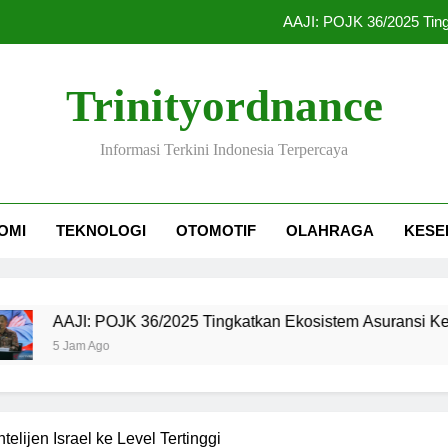
AAJI: POJK 36/2025 Tin
Ompreng MBG Sia
Trinityordnance
Ranking FIFA Timnas Indonesia
Informasi Terkini Indonesia Terpercaya
Inovasi Kemitraan Didoro
AAJI: POJK 36/2025 Tin
OMI
TEKNOLOGI
OTOMOTIF
OLAHRAGA
KESE
Ompreng MBG Sia
Ranking FIFA Timnas Indonesia
I: POJK 36/2025 Tingkatkan Ekosistem Asuransi Kesehatan
m Ago
lijen Israel ke Level Tertinggi