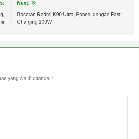
s:
Next:
g,
Bocoran Redmi K90 Ultra, Ponsel dengan Fast
mi
Charging 100W
as yang wajib ditandai
*