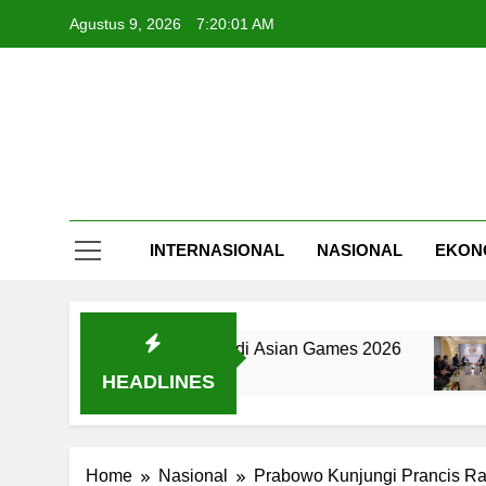
Skip
Agustus 9, 2026
7:20:02 AM
to
content
INTERNASIONAL
NASIONAL
EKON
at Besi Siap Berlaga di Asian Games 2026
Ind
4 J
HEADLINES
Home
Nasional
Prabowo Kunjungi Prancis Ray