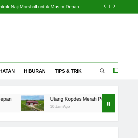
trak Naji Marshall untuk Musim Depan
n Dibiayai APBN Mulai Cicil September
p Delapan Pilar Perkembangan Papua
ntah yang Inklusif Bersama BACenter
trak Naji Marshall untuk Musim Depan
HATAN
HIBURAN
TIPS & TRIK
n Dibiayai APBN Mulai Cicil September
p Delapan Pilar Perkembangan Papua
Utang Kopdes Merah Putih Rp240 Triliun Dibiayai 
10 Jam Ago