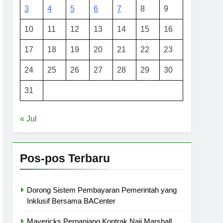
3
4
5
6
7
8
9
10
11
12
13
14
15
16
17
18
19
20
21
22
23
24
25
26
27
28
29
30
31
« Jul
Pos-pos Terbaru
Dorong Sistem Pembayaran Pemerintah yang
Inklusif Bersama BACenter
Mavericks Perpanjang Kontrak Naji Marshall