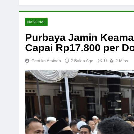
NASIONAL
Purbaya Jamin Keama
Capai Rp17.800 per Do
0
Centika Aminah
2 Bulan Ago
2 Mins