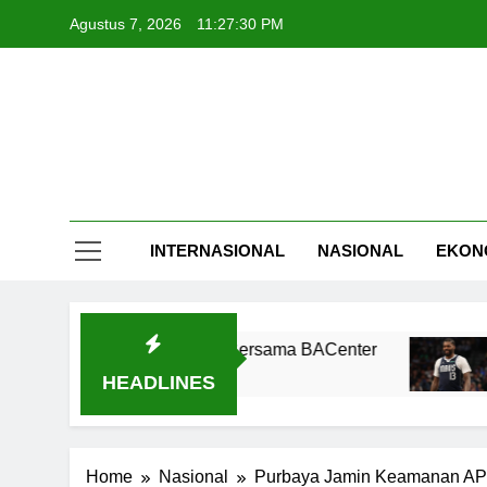
Skip
Agustus 7, 2026
11:27:31 PM
to
content
INTERNASIONAL
NASIONAL
EKON
tah yang Inklusif Bersama BACenter
Maverick
7 Jam Ago
HEADLINES
Home
Nasional
Purbaya Jamin Keamanan APB