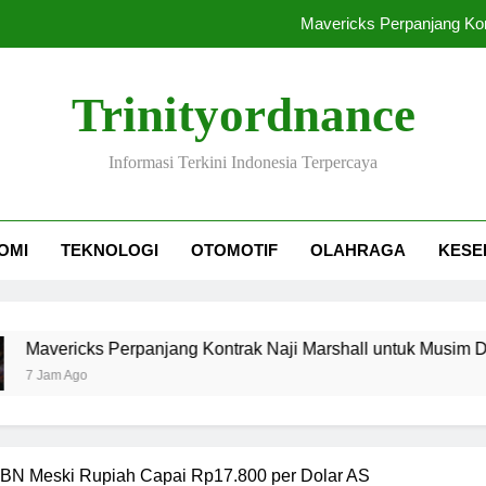
Mavericks Perpanjang Kon
Utang Kopdes Merah Putih Rp240 Triliu
Trinityordnance
KEPP OKP Ungka
Informasi Terkini Indonesia Terpercaya
Dorong Sistem Pembayaran Pemeri
Mavericks Perpanjang Kon
OMI
TEKNOLOGI
OTOMOTIF
OLAHRAGA
KESE
Utang Kopdes Merah Putih Rp240 Triliu
KEPP OKP Ungka
s Perpanjang Kontrak Naji Marshall untuk Musim Depan
N Meski Rupiah Capai Rp17.800 per Dolar AS