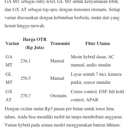
GA MT sebagai entry-level, GL MT untuk kenyamanan lebih,
dan GX AT sebagai top-spec dengan transmisi otomatis. Setiap
varian disesuaikan dengan kebutuhan berbeda, mulai dari yang
hemat hingga mewah.
Harga OTR
Varian
Transmisi
Fitur Utama
(Rp Juta)
GA
Mesin hybrid dasar, AC
236,1
Manual
MT
manual, audio standar
GL
Layar sentuh 7 inci, kamera
250,5
Manual
MT
parkir, sensor mundur
GX
Cruise control, ESP, hill hold
270,7
Otomatis
AT
control, APAR
Dengan cicilan mulai Rp3 jutaan per bulan untuk tenor lima
tahun, Anda bisa memiliki mobil ini tanpa membebani anggaran.
Varian hybrid pada semua model menggunakan baterai lithium-