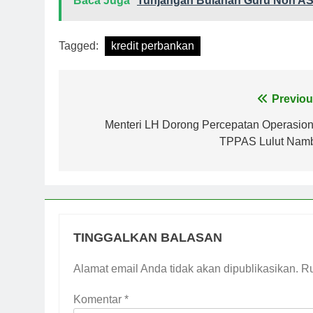
Baca Juga
Tunjangan Bulanan Guru Non AS
Tagged:
kredit perbankan
Navigasi
Previou
pos
Menteri LH Dorong Percepatan Operasion
TPPAS Lulut Nam
TINGGALKAN BALASAN
Alamat email Anda tidak akan dipublikasikan.
Ru
Komentar
*