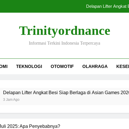
Delapan Lifter Angkat
Indonesia dan Br
Trinityordnance
Udara Jaka
Informasi Terkini Indonesia Terpercaya
Tangisan Kenzo 
Delapan Lifter Angkat
OMI
TEKNOLOGI
OTOMOTIF
OLAHRAGA
KESE
Indonesia dan Br
Udara Jaka
Lifter Angkat Besi Siap Berlaga di Asian Games 2026
Juli 2025: Apa Penyebabnya?