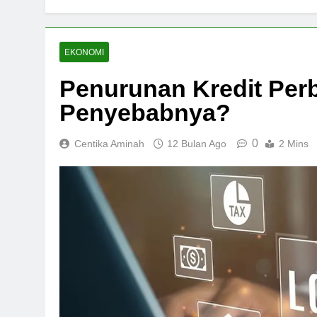
EKONOMI
Penurunan Kredit Perb
Penyebabnya?
0
Centika Aminah
12 Bulan Ago
2 Mins