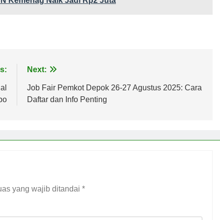
N Kemenag Naik Jadi Rp2 Juta
s:
Next:
al
Job Fair Pemkot Depok 26-27 Agustus 2025: Cara
bo
Daftar dan Info Penting
as yang wajib ditandai
*