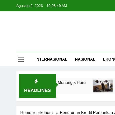
Skip
Agustus 9, 2026
10:08:50 AM
to
content
INTERNASIONAL
NASIONAL
EKON
ggugah Arumi untuk Menangis Haru
Delapan 
3 Jam Ago
HEADLINES
Home
Ekonomi
Penurunan Kredit Perbankan 