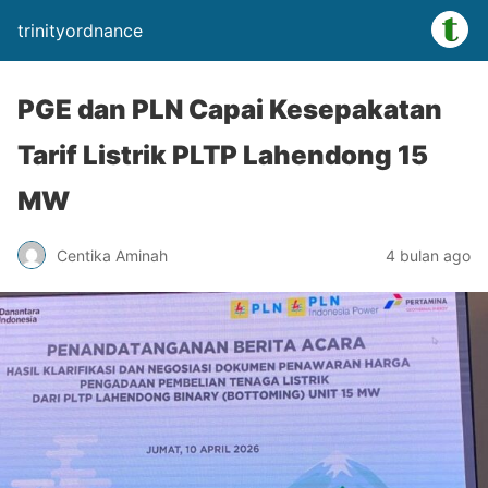
trinityordnance
PGE dan PLN Capai Kesepakatan
Tarif Listrik PLTP Lahendong 15
MW
Centika Aminah
4 bulan ago