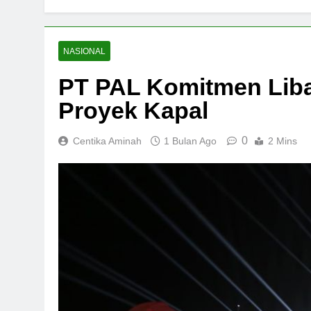
NASIONAL
PT PAL Komitmen Liba
Proyek Kapal
0
Centika Aminah
1 Bulan Ago
2 Mins