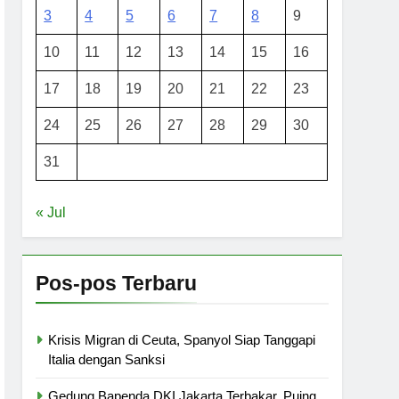
3
4
5
6
7
8
9
10
11
12
13
14
15
16
17
18
19
20
21
22
23
24
25
26
27
28
29
30
31
« Jul
Pos-pos Terbaru
Krisis Migran di Ceuta, Spanyol Siap Tanggapi
Italia dengan Sanksi
Gedung Bapenda DKI Jakarta Terbakar, Puing