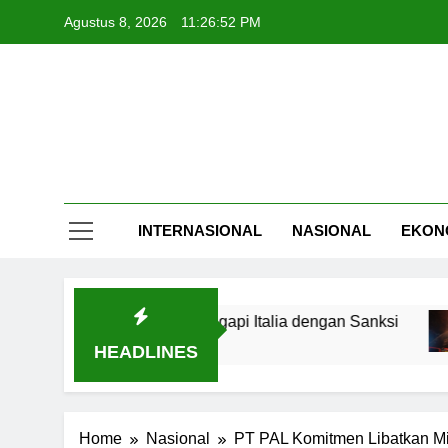
Skip
Agustus 8, 2026
11:26:53 PM
to
content
INTERNASIONAL
NASIONAL
EKON
a, Spanyol Siap Tanggapi Italia dengan Sanksi
HEADLINES
Home
Nasional
PT PAL Komitmen Libatkan Mi