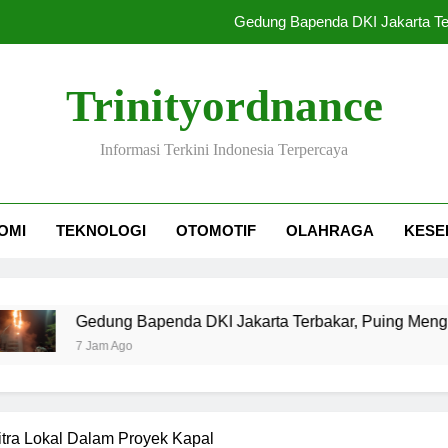
Gedung Bapenda DKI Jakarta Ter
66 Pejabat SPPG Dib
Trinityordnance
Combat Shotgun
Informasi Terkini Indonesia Terpercaya
Krisis Migran di Ceuta, Spa
Gedung Bapenda DKI Jakarta Ter
OMI
TEKNOLOGI
OTOMOTIF
OLAHRAGA
KESE
66 Pejabat SPPG Dib
Combat Shotgun
Gedung Bapenda DKI Jakarta Terbakar, Puing Menghujani Are
7 Jam Ago
tra Lokal Dalam Proyek Kapal