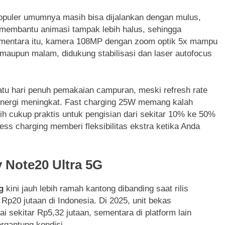
 populer umumnya masih bisa dijalankan dengan mulus,
membantu animasi tampak lebih halus, sehingga
ementara itu, kamera 108MP dengan zoom optik 5x mampu
g maupun malam, didukung stabilisasi dan laser autofocus
tu hari penuh pemakaian campuran, meski refresh rate
energi meningkat. Fast charging 25W memang kalah
sih cukup praktis untuk pengisian dari sekitar 10% ke 50%
ess charging memberi fleksibilitas ekstra ketika Anda
 Note20 Ultra 5G
g
kini jauh lebih ramah kantong dibanding saat rilis
p20 jutaan di Indonesia. Di 2025, unit bekas
ai sekitar Rp5,32 jutaan, sementara di platform lain
ergantung kondisi.