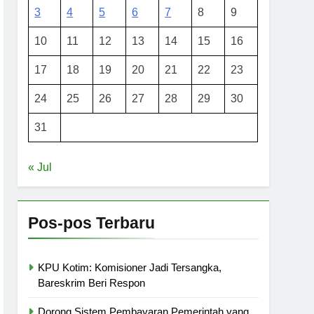
3
4
5
6
7
8
9
10
11
12
13
14
15
16
17
18
19
20
21
22
23
24
25
26
27
28
29
30
31
« Jul
Pos-pos Terbaru
KPU Kotim: Komisioner Jadi Tersangka,
Bareskrim Beri Respon
Dorong Sistem Pembayaran Pemerintah yang