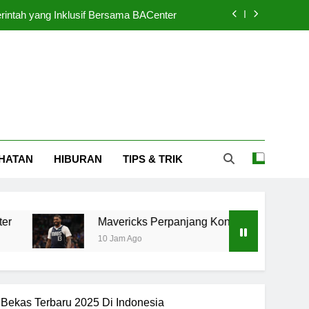
ntah yang Inklusif Bersama BACenter
trak Naji Marshall untuk Musim Depan
n Dibiayai APBN Mulai Cicil September
Jadi Tersangka, Bareskrim Beri Respon
ntah yang Inklusif Bersama BACenter
HATAN
HIBURAN
TIPS & TRIK
trak Naji Marshall untuk Musim Depan
n Dibiayai APBN Mulai Cicil September
Mavericks Perpanjang Kontrak Naji Marshall untuk Mus
10 Jam Ago
 Bekas Terbaru 2025 Di Indonesia