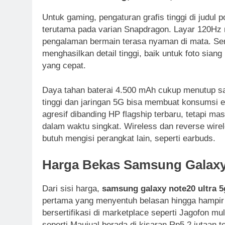
Untuk gaming, pengaturan grafis tinggi di judul
terutama pada varian Snapdragon. Layar 120Hz 
pengalaman bermain terasa nyaman di mata. S
menghasilkan detail tinggi, baik untuk foto sian
yang cepat.
Daya tahan baterai 4.500 mAh cukup menutup sa
tinggi dan jaringan 5G bisa membuat konsumsi 
agresif dibanding HP flagship terbaru, tetapi ma
dalam waktu singkat. Wireless dan reverse wirel
butuh mengisi perangkat lain, seperti earbuds.
Harga Bekas Samsung Galaxy
Dari sisi harga,
samsung galaxy note20 ultra 5
pertama yang menyentuh belasan hingga hampir R
bersertifikasi di marketplace seperti Jagofon mul
seperti Maujual berada di kisaran Rp5,2 jutaan t