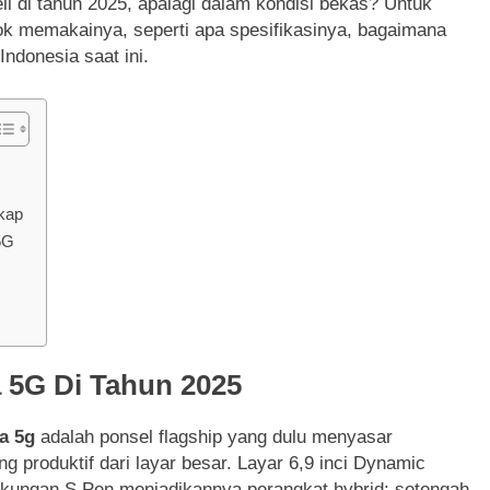
li di tahun 2025, apalagi dalam kondisi bekas? Untuk
ok memakainya, seperti apa spesifikasinya, bagaimana
ndonesia saat ini.
kap
5G
 5G Di Tahun 2025
a 5g
adalah ponsel flagship yang dulu menyasar
g produktif dari layar besar. Layar 6,9 inci Dynamic
ukungan S Pen menjadikannya perangkat hybrid: setengah