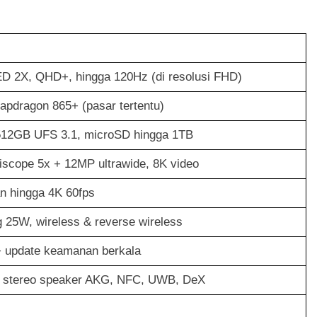
D 2X, QHD+, hingga 120Hz (di resolusi FHD)
napdragon 865+ (pasar tertentu)
12GB UFS 3.1, microSD hingga 1TB
scope 5x + 12MP ultrawide, 8K video
n hingga 4K 60fps
g 25W, wireless & reverse wireless
+ update keamanan berkala
68, stereo speaker AKG, NFC, UWB, DeX