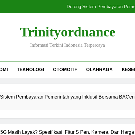
Dorong Sistem Pembayaran Pemeri
Mavericks Perpanjang Kon
Trinityordnance
Utang Kopdes Merah Putih Rp240 Triliu
Informasi Terkini Indonesia Terpercaya
KPU Kotim: Komisioner 
Dorong Sistem Pembayaran Pemeri
OMI
TEKNOLOGI
OTOMOTIF
OLAHRAGA
KESE
Mavericks Perpanjang Kon
Utang Kopdes Merah Putih Rp240 Triliu
yaran Pemerintah yang Inklusif Bersama BACenter
5G Masih Layak? Spesifikasi, Fitur S Pen, Kamera, Dan Harga