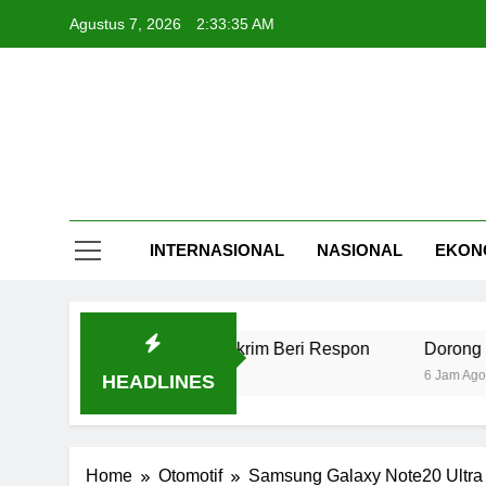
Skip
Agustus 7, 2026
2:33:36 AM
to
content
INTERNASIONAL
NASIONAL
EKON
Tersangka, Bareskrim Beri Respon
Dorong Sistem Pemba
6 Jam Ago
HEADLINES
Home
Otomotif
Samsung Galaxy Note20 Ultra 