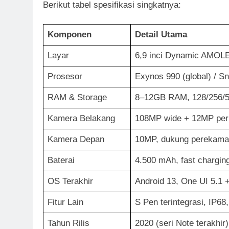
Berikut tabel spesifikasi singkatnya:
Komponen
Detail Utama
Layar
6,9 inci Dynamic AMOLE
Prosesor
Exynos 990 (global) / S
RAM & Storage
8–12GB RAM, 128/256/5
Kamera Belakang
108MP wide + 12MP peri
Kamera Depan
10MP, dukung perekama
Baterai
4.500 mAh, fast chargin
OS Terakhir
Android 13, One UI 5.1 
Fitur Lain
S Pen terintegrasi, IP
Tahun Rilis
2020 (seri Note terakhir)