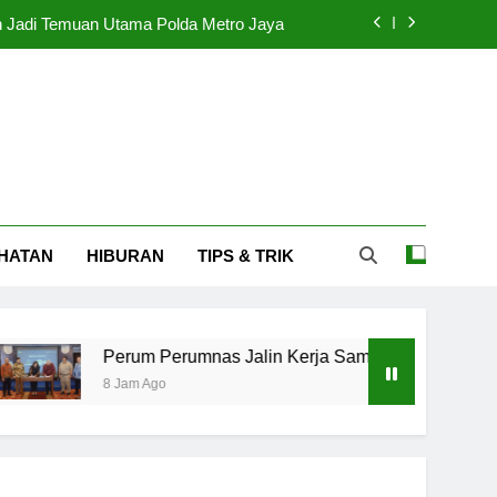
 Jadi Temuan Utama Polda Metro Jaya
ama dengan Swasta untuk Akses Publik
r Amati Sentimen Global dan Domestik
erhentikan Karena Terlibat Judi Online
 Jadi Temuan Utama Polda Metro Jaya
HATAN
HIBURAN
TIPS & TRIK
ama dengan Swasta untuk Akses Publik
r Amati Sentimen Global dan Domestik
Perum Perumnas Jalin Kerja Sama dengan Swasta untuk Akse
8 Jam Ago