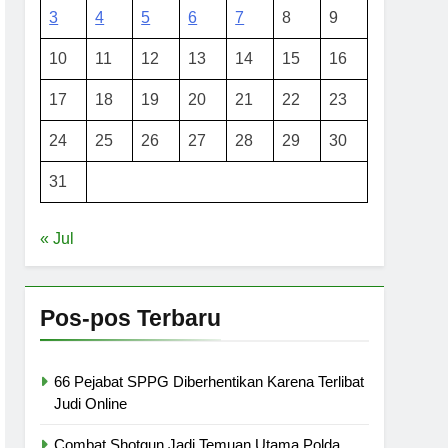
3
4
5
6
7
8
9
10
11
12
13
14
15
16
17
18
19
20
21
22
23
24
25
26
27
28
29
30
31
« Jul
Pos-pos Terbaru
66 Pejabat SPPG Diberhentikan Karena Terlibat
Judi Online
Combat Shotgun Jadi Temuan Utama Polda