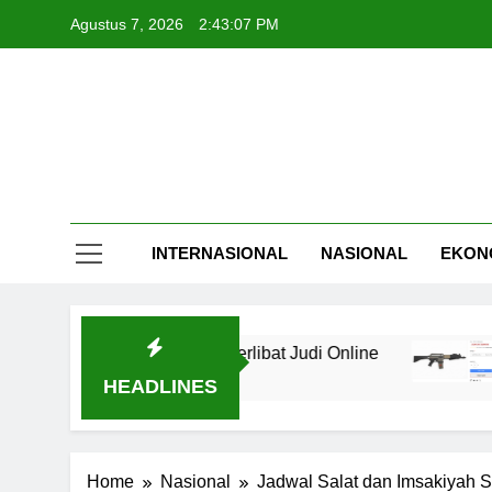
Skip
Agustus 7, 2026
2:43:08 PM
to
content
INTERNASIONAL
NASIONAL
EKON
entikan Karena Terlibat Judi Online
Combat S
5 Jam Ago
HEADLINES
Home
Nasional
Jadwal Salat dan Imsakiyah 