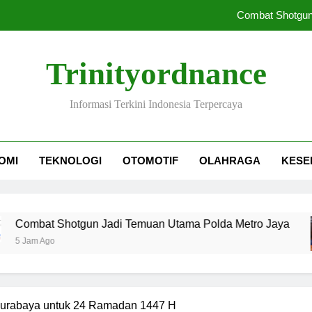
Combat Shotgun
Perum Perumnas Jalin Kerja S
Trinityordnance
IHSG Menguat Sementara Investo
Informasi Terkini Indonesia Terpercaya
66 Pejabat SPPG Dib
Combat Shotgun
OMI
TEKNOLOGI
OTOMOTIF
OLAHRAGA
KESE
Perum Perumnas Jalin Kerja S
IHSG Menguat Sementara Investo
hotgun Jadi Temuan Utama Polda Metro Jaya
Surabaya untuk 24 Ramadan 1447 H