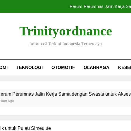
Perum Perumnas Jalin Kerja S
IHSG Menguat Sementara Investo
Trinityordnance
KPU Kotim: Komisioner 
Informasi Terkini Indonesia Terpercaya
Combat Shotgun
Perum Perumnas Jalin Kerja S
OMI
TEKNOLOGI
OTOMOTIF
OLAHRAGA
KESE
IHSG Menguat Sementara Investo
KPU Kotim: Komisioner 
nas Jalin Kerja Sama dengan Swasta untuk Akses Publik
ik untuk Pulau Simeulue