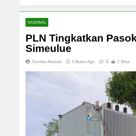
NASIONAL
PLN Tingkatkan Pasoka
Simeulue
0
Centika Aminah
3 Bulan Ago
2 Mins