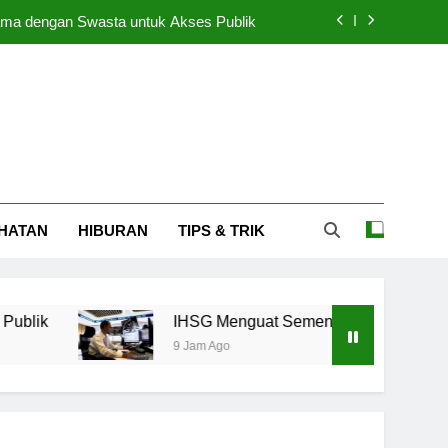
ama dengan Swasta untuk Akses Publik
r Amati Sentimen Global dan Domestik
Jadi Tersangka, Bareskrim Beri Respon
 Jadi Temuan Utama Polda Metro Jaya
ama dengan Swasta untuk Akses Publik
HATAN
HIBURAN
TIPS & TRIK
r Amati Sentimen Global dan Domestik
Jadi Tersangka, Bareskrim Beri Respon
IHSG Menguat Sementara Investor Amati Sentime
9 Jam Ago