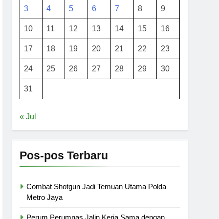
3
4
5
6
7
8
9
10
11
12
13
14
15
16
17
18
19
20
21
22
23
24
25
26
27
28
29
30
31
« Jul
Pos-pos Terbaru
Combat Shotgun Jadi Temuan Utama Polda
Metro Jaya
Perum Perumnas Jalin Kerja Sama dengan