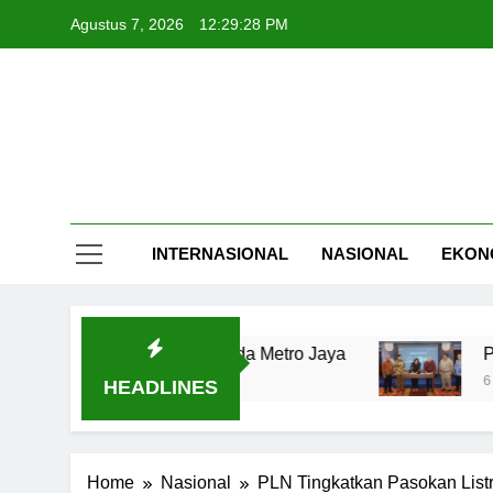
Skip
Agustus 7, 2026
12:29:29 PM
to
content
INTERNASIONAL
NASIONAL
EKON
 Temuan Utama Polda Metro Jaya
Perum Perum
6 Jam Ago
HEADLINES
Home
Nasional
PLN Tingkatkan Pasokan Listr