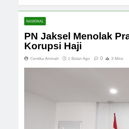
NASIONAL
PN Jaksel Menolak Pra
Korupsi Haji
0
Centika Aminah
1 Bulan Ago
3 Mins