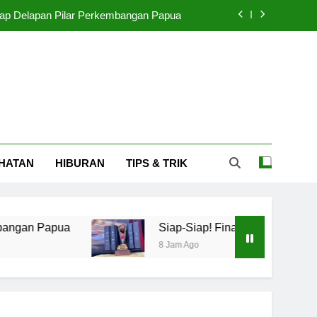
p Delapan Pilar Perkembangan Papua
 Presiden 2026: Persib Lawan Persebaya
bangkit Naik 4,5 Persen Setiap Tahun
n Dibiayai APBN Mulai Cicil September
p Delapan Pilar Perkembangan Papua
HATAN
HIBURAN
TIPS & TRIK
 Presiden 2026: Persib Lawan Persebaya
bangkit Naik 4,5 Persen Setiap Tahun
pua
Siap-Siap! Final Piala Presiden 2026: P
8 Jam Ago