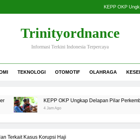
KEPP OKP Ungka
Siap-Siap! Final Piala
Trinityordnance
PLN Estimasi Kebutuhan Gas Pem
Informasi Terkini Indonesia Terpercaya
Utang Kopdes Merah Putih Rp240 Triliu
KEPP OKP Ungka
OMI
TEKNOLOGI
OTOMOTIF
OLAHRAGA
KESE
Siap-Siap! Final Piala
PLN Estimasi Kebutuhan Gas Pem
KEPP OKP Ungkap Delapan Pilar Perkembangan Pa
4 Jam Ago
an Terkait Kasus Korupsi Haji