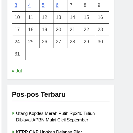
3
4
5
6
7
8
9
10
11
12
13
14
15
16
17
18
19
20
21
22
23
24
25
26
27
28
29
30
31
« Jul
Pos-pos Terbaru
Utang Kopdes Merah Putih Rp240 Triliun
Dibiayai APBN Mulai Cicil September
KEPP OKP Ungkap Delapan Pilar