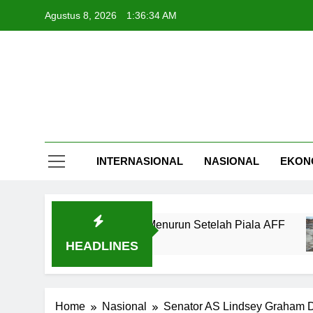
Skip
Agustus 8, 2026
1:36:35 AM
to
content
INTERNASIONAL
NASIONAL
EKON
ndonesia Diprediksi Menurun Setelah Piala AFF
HEADLINES
Home
Nasional
Senator AS Lindsey Graham D