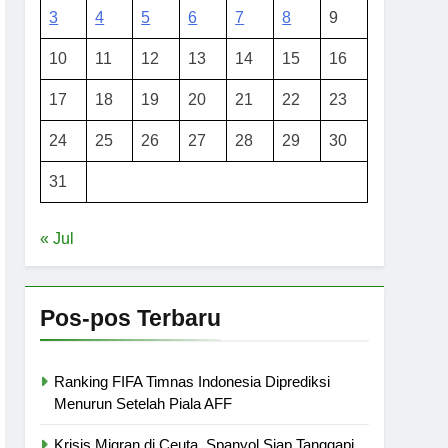
3
4
5
6
7
8
9
10
11
12
13
14
15
16
17
18
19
20
21
22
23
24
25
26
27
28
29
30
31
« Jul
Pos-pos Terbaru
Ranking FIFA Timnas Indonesia Diprediksi
Menurun Setelah Piala AFF
Krisis Migran di Ceuta, Spanyol Siap Tanggapi