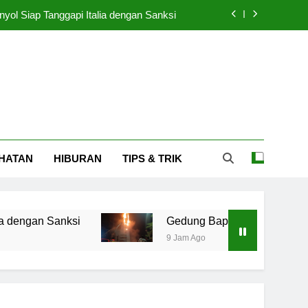
nyol Siap Tanggapi Italia dengan Sanksi
bakar, Puing Menghujani Area Seputar
erhentikan Karena Terlibat Judi Online
 Diprediksi Menurun Setelah Piala AFF
nyol Siap Tanggapi Italia dengan Sanksi
HATAN
HIBURAN
TIPS & TRIK
bakar, Puing Menghujani Area Seputar
erhentikan Karena Terlibat Judi Online
 Sanksi
Gedung Bapenda DKI Jakarta Terbakar
9 Jam Ago