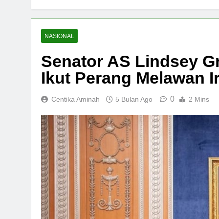
NASIONAL
Senator AS Lindsey G
Ikut Perang Melawan I
0
Centika Aminah
5 Bulan Ago
2 Mins