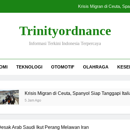
Krisis Migran di Ceuta, Spa
Gedung Bapenda DKI Jakarta Ter
Trinityordnance
66 Pejabat SPPG Dib
Informasi Terkini Indonesia Terpercaya
Ranking FIFA Timnas Indonesia
Krisis Migran di Ceuta, Spa
OMI
TEKNOLOGI
OTOMOTIF
OLAHRAGA
KESE
Gedung Bapenda DKI Jakarta Ter
66 Pejabat SPPG Dib
Krisis Migran di Ceuta, Spanyol Siap Tanggapi Italia dengan
5 Jam Ago
esak Arab Saudi Ikut Perang Melawan Iran